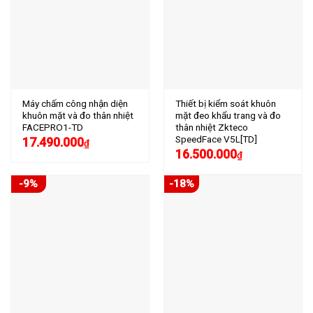
Máy chấm công nhận diện
Thiết bị kiểm soát khuôn
khuôn mặt và đo thân nhiệt
mặt đeo khẩu trang và đo
FACEPRO1-TD
thân nhiệt Zkteco
SpeedFace V5L[TD]
17.490.000
₫
16.500.000
₫
-9%
-18%