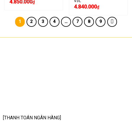
V3L
4.850.000
₫
4.840.000
₫
1
2
3
4
…
7
8
9
CÔNG TY TNHH CÔNG NGHỆ HOA SƠN
GPKD: 0315101308 Sở KHĐT HCM cấp ngày 11/06/2018
Địa chỉ: 56/3 Cầu Xây 2, KP6, P. Tân Phú, TP Thủ Đức, TP HCM
HCM: số 109 Cộng Hòa, Phường 12, Q.Tân Bình
Hà Nội: LK07-TT02 Tây Nam Linh Đàm, P. Hoàng Liệt, Q. Hoàng Mai
Bình Dương: 150 quốc lộ 1K, phường Đông Hòa, TP Dĩ An
Hotline: 02822.112.342 - 0903.222.603
Email:
anhtu@hoasonit.com
[THANH TOÁN NGÂN HÀNG]
Tên ngân hàng: NGÂN HÀNG TMCP KỸ THƯƠNG VIỆT NAM