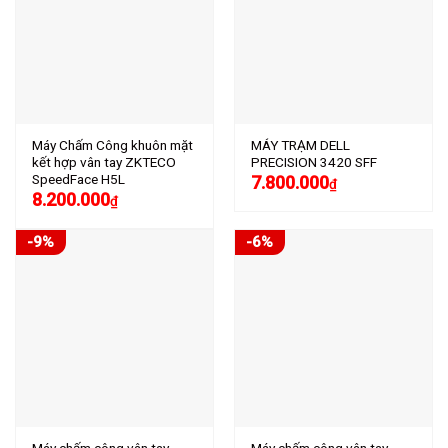
Máy Chấm Công khuôn mặt
MÁY TRẠM DELL
kết hợp vân tay ZKTECO
PRECISION 3420 SFF
SpeedFace H5L
7.800.000
₫
8.200.000
₫
-9%
-6%
Máy chấm công vân tay
Máy chấm công vân tay