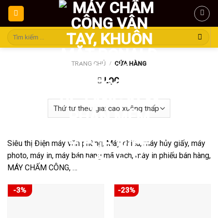
Skip
to
content
Tìm
kiếm:
TRANG CHỦ
/
CỬA HÀNG
LỌC
Siêu thị Điện máy văn phòng, Máy chiếu, máy hủy giấy, máy
photo, máy in, máy bán hàng mã vạch, máy in phiếu bán hàng,
MÁY CHẤM CÔNG, …
-3%
-23%