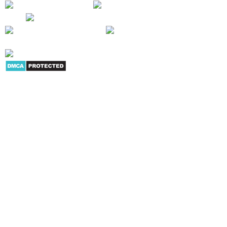
Giới thiệu
|
Danh mục sản
phẩm
|
Youtube
|
G+
|
Skype