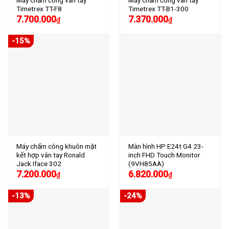
Timetrex TT-F8
Timetrex TT-B1-300
7.700.000
7.370.000
₫
₫
-15%
Máy chấm công khuôn mặt
Màn hình HP E24t G4 23-
kết hợp vân tay Ronald
inch FHD Touch Monitor
Jack Iface 302
(9VH85AA)
7.200.000
6.820.000
₫
₫
-13%
-24%