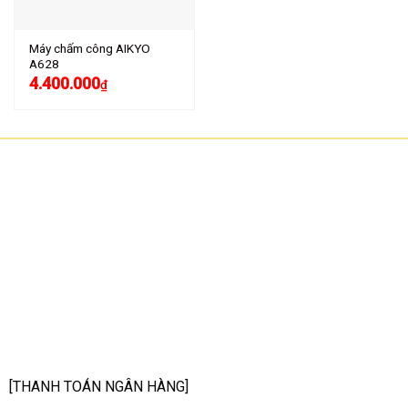
Máy chấm công AIKYO
A628
4.400.000
₫
CÔNG TY TNHH CÔNG NGHỆ HOA SƠN
GPKD: 0315101308 Sở KHĐT HCM cấp ngày 11/06/2018
Địa chỉ: 56/3 Cầu Xây 2, KP6, P. Tân Phú, TP Thủ Đức, TP HCM
HCM: số 109 Cộng Hòa, Phường 12, Q.Tân Bình
Hà Nội: LK07-TT02 Tây Nam Linh Đàm, P. Hoàng Liệt, Q. Hoàng Mai
Bình Dương: 150 quốc lộ 1K, phường Đông Hòa, TP Dĩ An
Hotline: 02822.112.342 - 0903.222.603
Email:
anhtu@hoasonit.com
[THANH TOÁN NGÂN HÀNG]