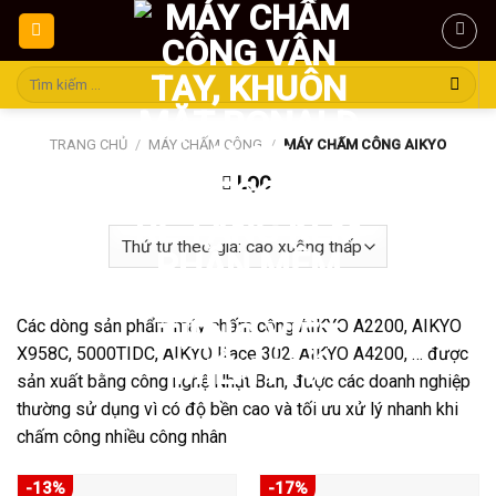
Skip
to
content
Tìm
kiếm:
TRANG CHỦ
/
MÁY CHẤM CÔNG
/
MÁY CHẤM CÔNG AIKYO
LỌC
Các dòng sản phẩm máy chấm công AIKYO A2200, AIKYO
X958C, 5000TIDC, AIKYO Iface 302, AIKYO A4200, … được
sản xuất bằng công nghệ Nhật Bản, được các doanh nghiệp
thường sử dụng vì có độ bền cao và tối ưu xử lý nhanh khi
chấm công nhiều công nhân
-13%
-17%