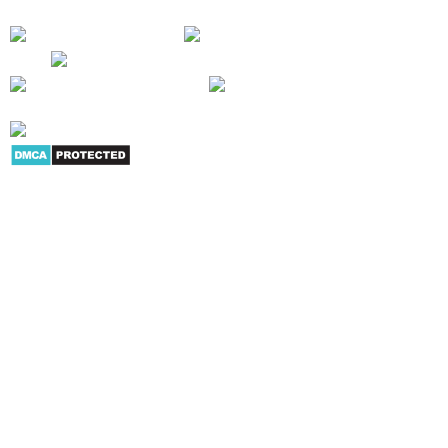
Giới thiệu
|
Danh mục sản
phẩm
|
Youtube
|
G+
|
Skype