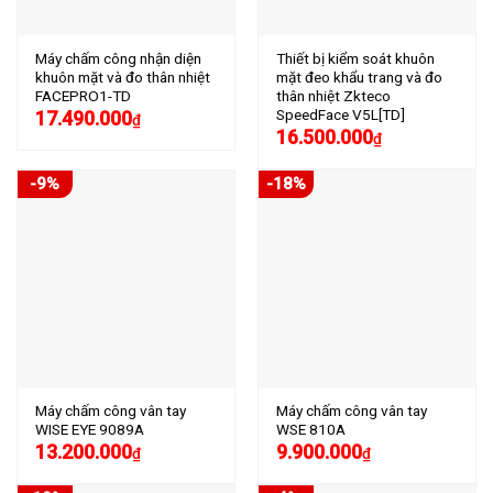
Máy chấm công nhận diện
Thiết bị kiểm soát khuôn
khuôn mặt và đo thân nhiệt
mặt đeo khẩu trang và đo
FACEPRO1-TD
thân nhiệt Zkteco
SpeedFace V5L[TD]
17.490.000
₫
16.500.000
₫
-9%
-18%
Máy chấm công vân tay
Máy chấm công vân tay
WISE EYE 9089A
WSE 810A
13.200.000
9.900.000
₫
₫