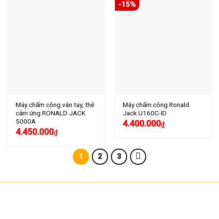
-15%
Máy chấm công vân tay, thẻ
Máy chấm công Ronald
cảm ứng RONALD JACK
Jack U160C-ID
5000A
4.400.000
₫
4.450.000
₫
1
2
3
CÔNG TY TNHH CÔNG NGHỆ HOA SƠN