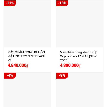
-11%
-18%
MÁY CHẤM CÔNG KHUÔN
Máy chấm công khuôn mặt
MẶT ZKTECO SPEEDFACE
Gigata iFace FA-210 [NEW
V3L
2020]
4.840.000
4.800.000
₫
₫
-4%
-8%