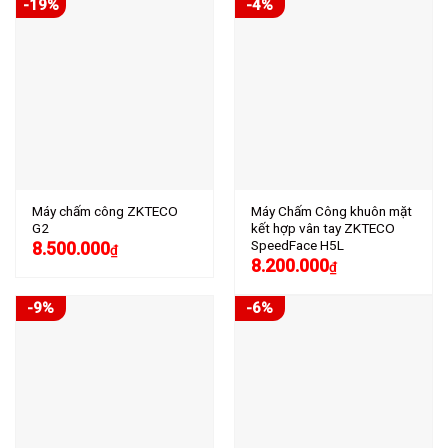
-19%
-4%
Máy chấm công ZKTECO
Máy Chấm Công khuôn mặt
G2
kết hợp vân tay ZKTECO
SpeedFace H5L
8.500.000
₫
8.200.000
₫
-9%
-6%