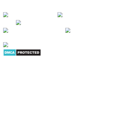
CÔNG CỦA CHÚNG TÔI !
Giới thiệu
|
Danh mục sản
phẩm
|
Youtube
|
G+
|
Skype