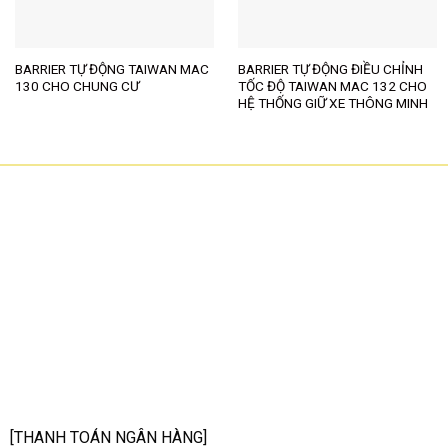
BARRIER TỰ ĐỘNG TAIWAN MAC
BARRIER TỰ ĐỘNG ĐIỀU CHỈNH
130 CHO CHUNG CƯ
TỐC ĐỘ TAIWAN MAC 132 CHO
HỆ THỐNG GIỮ XE THÔNG MINH
CÔNG TY TNHH CÔNG NGHỆ HOA SƠN
GPKD: 0315101308 Sở KHĐT HCM cấp ngày 11/06/2018
Địa chỉ: 56/3 Cầu Xây 2, KP6, P. Tân Phú, TP Thủ Đức, TP HCM
HCM: số 109 Cộng Hòa, Phường 12, Q.Tân Bình
Hà Nội: LK07-TT02 Tây Nam Linh Đàm, P. Hoàng Liệt, Q. Hoàng Mai
Bình Dương: 150 quốc lộ 1K, phường Đông Hòa, TP Dĩ An
Hotline: 02822.112.342 - 0903.222.603
Email:
anhtu@hoasonit.com
[THANH TOÁN NGÂN HÀNG]