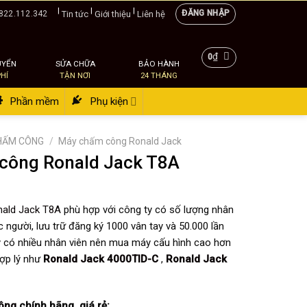
|
|
|
ĐĂNG NHẬP
Tin tức
Giới thiệu
Liên hệ
822.112.342
₫
0
UYỂN
SỬA CHỮA
BẢO HÀNH
PHÍ
TẬN NƠI
24 THÁNG
Phần mềm
Phụ kiện
HẤM CÔNG
/
Máy chấm công Ronald Jack
công Ronald Jack T8A
nald Jack T8A
phù hợp với công ty có số lượng nhân
 người, lưu trữ đăng ký 1000 vân tay và 50.000 lần
 có nhiều nhân viên nên mua máy cấu hình cao hơn
ợp lý như
Ronald Jack 4000TID-C
,
Ronald Jack
ông
chính hãng, giá rẻ: