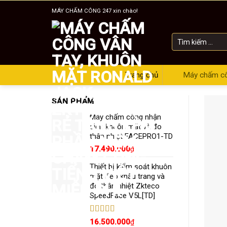
Skip
MÁY CHẤM CÔNG 247 xin chào!
to
content
Tìm
kiếm:
Trang chủ
Máy chấm c
SẢN PHẨM
Máy chấm công nhận
diện khuôn mặt và đo
thân nhiệt FACEPRO1-TD
17.490.000
₫
Thiết bị kiểm soát khuôn
mặt đeo khẩu trang và
đo thân nhiệt Zkteco
SpeedFace V5L[TD]
Được xếp
16.500.000
₫