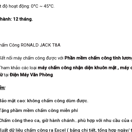
t độ hoạt động: 0°C ~ 45°C.
hành: 12 tháng.
hấm Công RONALD JACK T8A
Kết nối máy chấm công được với
Phần mềm chấm công tính lươ
Tham khảo các loại
máy chấm công nhận diện khuôn mặt
,
máy 
từ
tại
Điện Máy Văn Phòng
.
ểm:
Bảo mật cao: không chấm công dùm được.
Tặng phầm mềm chấm công miễn phí
Chấm công theo ca, giờ hành chánh…phù hợp với nhu cầu của c
Xuất dữ liệu chấm công ra Excel ( bảng chi tiết, tổng hợp ngày/