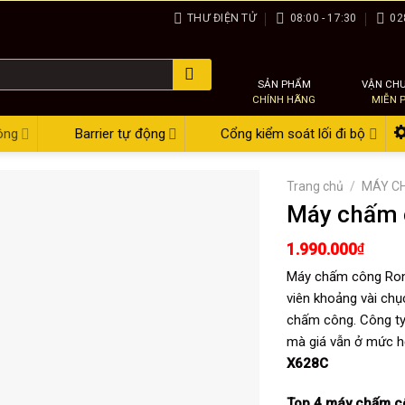
THƯ ĐIỆN TỬ
08:00 - 17:30
02
SẢN PHẨM
VẬN CH
CHÍNH HÃNG
MIỄN 
ông
Barrier tự động
Cổng kiểm soát lối đi bộ
Trang chủ
/
MÁY C
Máy chấm 
1.990.000
₫
Máy chấm công Ro
viên khoảng vài chục
chấm công. Công ty
mà giá vẫn ở mức h
X628C
Top 4
máy chấm c