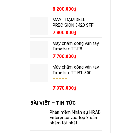
Được xếp
8.200.000
₫
hạng
5.00
5
sao
MÁY TRẠM DELL
PRECISION 3420 SFF
7.800.000
₫
Máy chấm công vân tay
Timetrex TT-F8
7.700.000
₫
Máy chấm công vân tay
Timetrex TT-B1-300
Được xếp
7.370.000
₫
hạng
5.00
5
sao
BÀI VIẾT – TIN TỨC
Phần mềm Nhân sự HRAD
Enterprise vào top 3 sản
phẩm tốt nhất