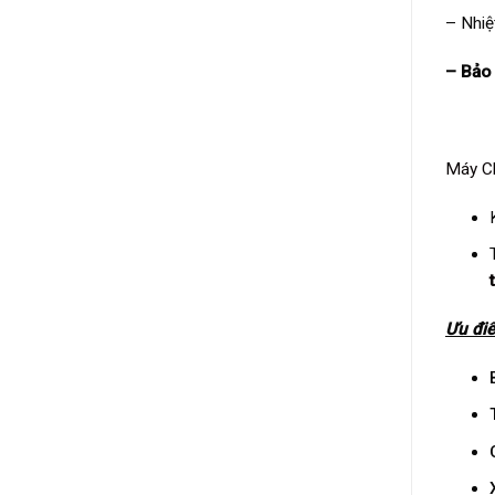
– Nhiệ
– Bảo 
Máy C
Ưu đi