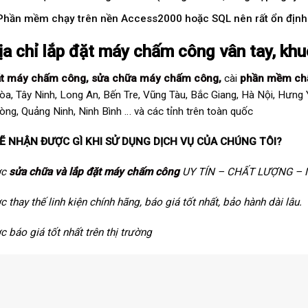
Phần mềm chạy trên nền Access2000 hoặc SQL nên rất ổn định kh
Địa chỉ lắp đặt máy chấm công vân tay, kh
ặt máy chấm công
,
sửa chữa máy chấm công
,
cài
phần mềm ch
òa, Tây Ninh, Long An, Bến Tre, Vũng Tàu, Bắc Giang, Hà Nội, Hưng
òng, Quảng Ninh, Ninh Bình … và các tỉnh trên toàn quốc
Ẽ NHẬN ĐƯỢC GÌ KHI SỬ DỤNG DỊCH VỤ CỦA CHÚNG TÔI?
ợc
sửa chữa và lắp đặt máy chấm công
UY TÍN – CHẤT LƯỢNG –
c thay thế linh kiện chính hãng, báo giá tốt nhất, bảo hành dài lâu.
c báo giá tốt nhất trên thị trường