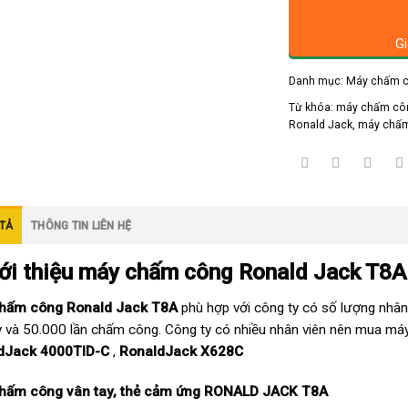
Gi
Danh mục:
Máy chấm c
Từ khóa:
máy chấm côn
Ronald Jack
,
máy chấm
TẢ
THÔNG TIN LIÊN HỆ
iới thiệu
máy chấm công Ronald Jack T8A
hấm công Ronald Jack T8A
phù hợp với công ty có số lượng nhân
y và 50.000 lần chấm công. Công ty có nhiều nhân viên nên mua má
dJack 4000TID-C
,
RonaldJack X628C
hấm công vân tay, thẻ cảm ứng
RONALD JACK T8A