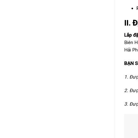
II. 
Lắp đ
Biên H
Hải Ph
BẠN S
1. Đư
2. Đượ
3. Đượ