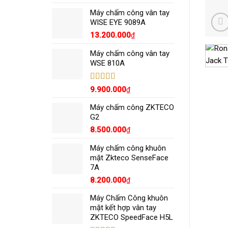
hạng
4.80
5
sao
Máy chấm công vân tay
WISE EYE 9089A
13.200.000
₫
Máy chấm công vân tay
WSE 810A
Được xếp
9.900.000
₫
hạng
5.00
5
sao
Máy chấm công ZKTECO
G2
8.500.000
₫
Máy chấm công khuôn
mặt Zkteco SenseFace
7A
8.200.000
₫
Máy Chấm Công khuôn
mặt kết hợp vân tay
ZKTECO SpeedFace H5L