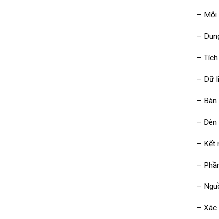
– Mỗi 
– Dung
– Tích
– Dữ l
– Bàn 
– Đèn 
– Kết 
– Phần
– Nguồ
– Xác 