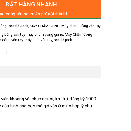
ĐẶT HÀNG NHANH
ao hàng tận nơi miễn phí nội thành!
ông Ronald Jack
,
MÁY CHẤM CÔNG
,
Máy chấm công vân tay
g bằng vân tay
,
máy chấm công giá rẻ
,
Máy Chấm Công
 công vân tay
,
máy quét vân tay
,
ronald jack
 viên khoảng vài chục người, lưu trữ đăng ký 1000
y cấu hình cao hơn mà giá vẫn ở mức hợp lý như