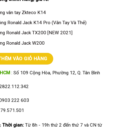
g vân tay Zkteco K14
g Ronald Jack K14 Pro (Vân Tay Và Thẻ)
ng Ronald Jack TX200 [NEW 2021]
ng Ronald Jack W200
ld Jack T8A số lượng
THÊM VÀO GIỎ HÀNG
HCM
: Số 109 Cộng Hòa, Phường 12, Q. Tân Bình
2822.112.342
0903 222 603
79.571.501
Thời gian:
Từ 8h - 19h thứ 2 đến thứ 7 và CN từ